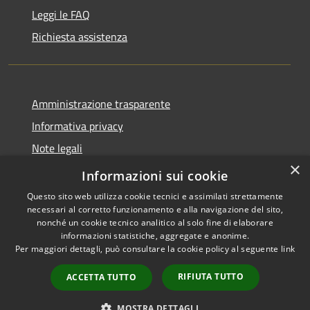
Leggi le FAQ
Richiesta assistenza
Amministrazione trasparente
Informativa privacy
Note legali
×
Dichiarazione di accessibilità
Informazioni sui cookie
Questo sito web utilizza cookie tecnici e assimilati strettamente
necessari al corretto funzionamento e alla navigazione del sito,
nonché un cookie tecnico analitico al solo fine di elaborare
informazioni statistiche, aggregate e anonime.
RSS
Copyright © 2026 • Comune di
Per maggiori dettagli, può consultare la cookie policy al seguente
link
Accessibilità
Montorio al Vomano • Powered
Privacy
Municipium
Accesso
by
•
RIFIUTA TUTTO
ACCETTA TUTTO
Cookie
redazione
Mappa del sito
MOSTRA DETTAGLI