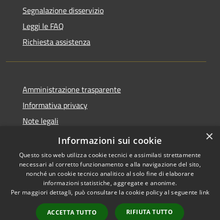
Segnalazione disservizio
Leggi le FAQ
Richiesta assistenza
Amministrazione trasparente
Informativa privacy
Note legali
×
Dichiarazione di accessibilità
Informazioni sui cookie
Questo sito web utilizza cookie tecnici e assimilati strettamente
necessari al corretto funzionamento e alla navigazione del sito,
nonché un cookie tecnico analitico al solo fine di elaborare
informazioni statistiche, aggregate e anonime.
RSS
Copyright © 2026 • Comune di
Per maggiori dettagli, può consultare la cookie policy al seguente
link
Accessibilità
Montorio al Vomano • Powered
Privacy
Municipium
Accesso
by
•
RIFIUTA TUTTO
ACCETTA TUTTO