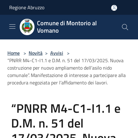
Salta al contenuto principale
Regione Abruzzo
Comune di Montorio al
Vomano
Home
>
Novità
>
Avvisi
>
“PNRR M4-C1-I1.1 e D.M. n. 51 del 17/03/2025. Nuova
costruzione per nuovo ampliamento dell’asilo nido
comunale”. Manifestazione di interesse a partecipare alla
procedura negoziata per l’affidamento dei lavori.
“PNRR M4-C1-I1.1 e
D.M. n. 51 del
17/03/2025. Nuova