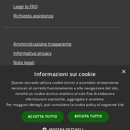
Leggi le FAQ
Richiesta assistenza
Amministrazione trasparente
Informativa privacy
Note legali
×
Dichiarazione di accessibilità
Informazioni sui cookie
Questo sito web utilizza cookie tecnici e assimilati strettamente
necessari al corretto funzionamento e alla navigazione del sito,
nonché un cookie tecnico analitico al solo fine di elaborare
informazioni statistiche, aggregate e anonime.
RSS
Copyright © 2026 • Comune di
Per maggiori dettagli, può consultare la cookie policy al seguente
link
Accessibilità
Montorio al Vomano • Powered
Privacy
Municipium
Accesso
by
•
RIFIUTA TUTTO
ACCETTA TUTTO
Cookie
redazione
Mappa del sito
MOSTRA DETTAGLI