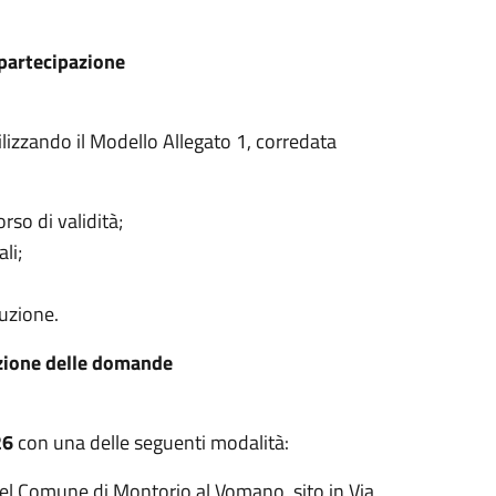
 partecipazione
lizzando il Modello Allegato 1, corredata
so di validità;
li;
buzione.
azione delle domande
26
con una delle seguenti modalità:
el Comune di Montorio al Vomano, sito in Via