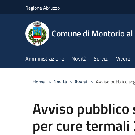
Salta al contenuto principale
Regione Abruzzo
Comune di Montorio a
Amministrazione
Novità
Servizi
Vivere 
Home
>
Novità
>
Avvisi
>
Avviso pubblico so
Avviso pubblico 
per cure termali