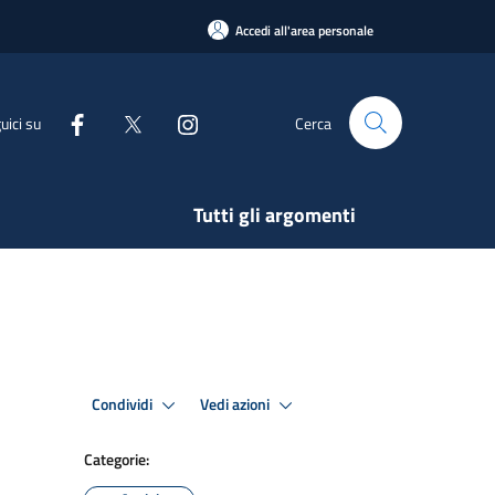
Accedi all'area personale
uici su
Cerca
Tutti gli argomenti
Condividi
Vedi azioni
Categorie: