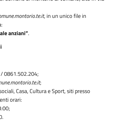
mune.montorio.te.it
, in un unico file in
a:
le anziani”
.
i
 / 0861.502.204;
une.montorio.te.it
;
sociali, Casa, Cultura e Sport, siti presso
enti orari:
3:00;
0.