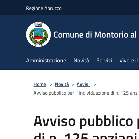
Salta al contenuto principale
Regione Abruzzo
Comune di Montorio a
Amministrazione
Novità
Servizi
Vivere 
Home
>
Novità
>
Avvisi
>
Avviso pubblico per l' individuazione di n. 125 a
Avviso pubblico 
di n. 125 anzian