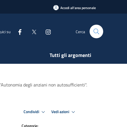
Accedi all'area personale
uici su
Cerca
Tutti gli argomenti
"Autonomia degli anziani non autosufficienti".
Condividi
Vedi azioni
Categorie: