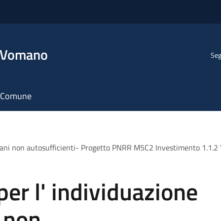
l Vomano
Seg
il Comune
nziani non autosufficienti- Progetto PNRR M5C2 Investimento 1.1.2 
per l' individuazione
i non