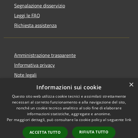
Segnalazione disservizio
Leggi le FAQ
Richiesta assistenza
Amministrazione trasparente
Informativa privacy
Note legali
×
Dichiarazione di accessibilità
Informazioni sui cookie
Questo sito web utilizza cookie tecnici e assimilati strettamente
necessari al corretto funzionamento e alla navigazione del sito,
nonché un cookie tecnico analitico al solo fine di elaborare
informazioni statistiche, aggregate e anonime.
RSS
Copyright © 2026 • Comune di
Per maggiori dettagli, può consultare la cookie policy al seguente
link
Accessibilità
Montorio al Vomano • Powered
Privacy
Municipium
Accesso
by
•
RIFIUTA TUTTO
ACCETTA TUTTO
Cookie