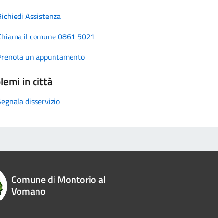
Richiedi Assistenza
Chiama il comune 0861 5021
Prenota un appuntamento
lemi in città
Segnala disservizio
Comune di Montorio al
Vomano