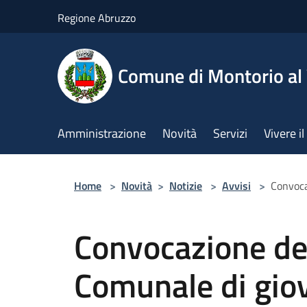
Salta al contenuto principale
Regione Abruzzo
Comune di Montorio a
Amministrazione
Novità
Servizi
Vivere 
Home
>
Novità
>
Notizie
>
Avvisi
>
Convoca
Convocazione del
Comunale di giov