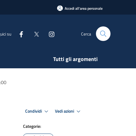
Accedi all'area personale
uici su
Cerca
Tutti gli argomenti
8:00
Condividi
Vedi azioni
Categorie: