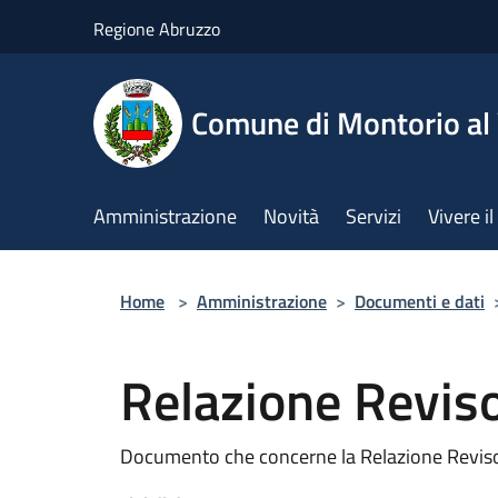
Salta al contenuto principale
Regione Abruzzo
Comune di Montorio a
Amministrazione
Novità
Servizi
Vivere 
Home
>
Amministrazione
>
Documenti e dati
Relazione Reviso
Documento che concerne la Relazione Reviso