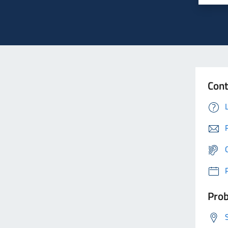
Cont
Prob