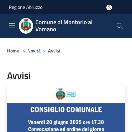
Salta al contenuto principale
Regione Abruzzo
Comune di Montorio al
Vomano
Home
>
Novità
>
Avvisi
Avvisi